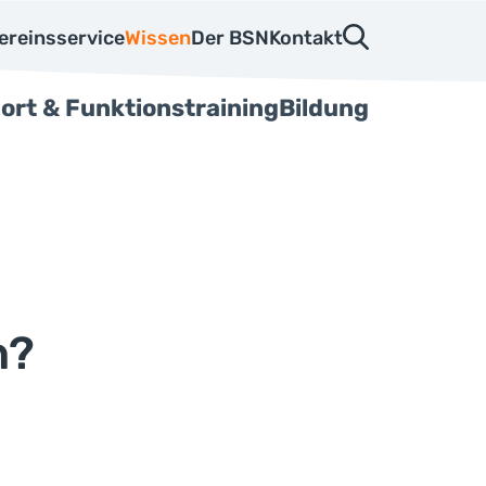
ereinsservice
Wissen
Der BSN
Kontakt
ort & Funktionstraining
Bildung
n?