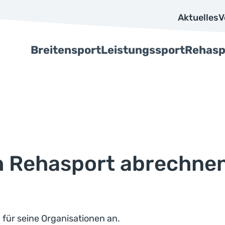
Aktuelles
V
Breitensport
Leistungssport
Rehasp
h Rehasport abrechne
für seine Organisationen an.