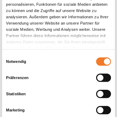
personalisieren, Funktionen für soziale Medien anbieten
zu können und die Zugriffe auf unsere Website zu
analysieren. Außerdem geben wir Informationen zu Ihrer
Verwendung unserer Website an unsere Partner für
soziale Medien, Werbung und Analysen weiter. Unsere
Partner führen diese Informationen möglicherweise mit
weiteren Daten zusammen, die Sie ihnen bereitgestellt
30.06.2026
Para Badminton
haben oder die sie im Rahmen Ihrer Nutzung der Dienste
gesammelt haben.
Einwilligungsauswahl
BSN-Athleten in Frankreich
Notwendig
Artikel lesen
Präferenzen
Statistiken
Marketing