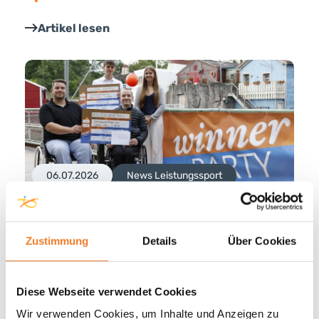
Artikel lesen
06.07.2026
News Leistungssport
U23-Rollstuhlbasketball holt Platz 2
bei Nachwuchssportler*innen-Wahl
Zustimmung
Details
Über Cookies
2025
Artikel lesen
Diese Webseite verwendet Cookies
Wir verwenden Cookies, um Inhalte und Anzeigen zu