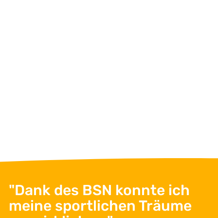
"Dank des BSN konnte ich
Dagmar Dabrat
Office Management
meine sportlichen Träume