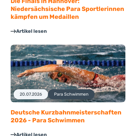
Die Finals in Hannover:
Niedersächsische Para Sportlerinnen
kämpfen um Medaillen
Artikel lesen
20.07.2026
Para Schwimmen
Deutsche Kurzbahnmeisterschaften
2026 - Para Schwimmen
Artikel lesen