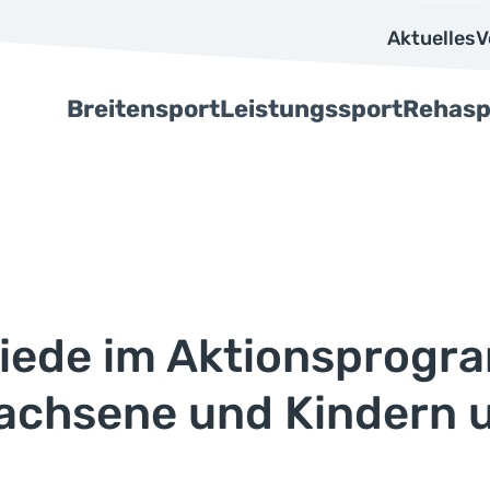
Aktuelles
V
Breitensport
Leistungssport
Rehasp
hiede im Aktionsprog
achsene und Kindern 