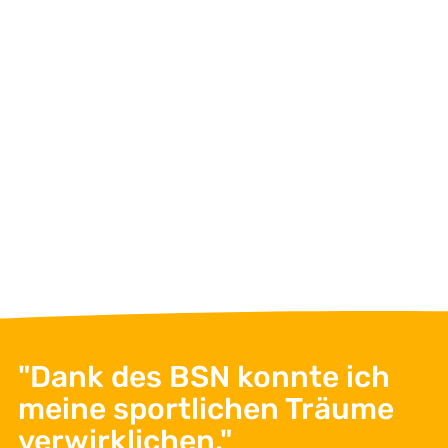
"Dank des BSN konnte ich
meine sportlichen Träume
Helene Osvang
Helene Osvang
verwirklichen."