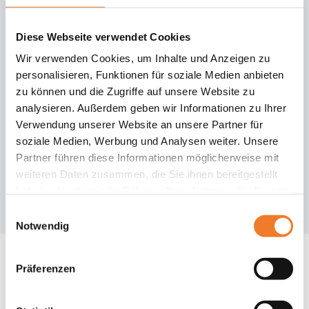
Diese Webseite verwendet Cookies
Angebote im Verein
Wir verwenden Cookies, um Inhalte und Anzeigen zu
personalisieren, Funktionen für soziale Medien anbieten
Pilotprojektpartner
zu können und die Zugriffe auf unsere Website zu
Turn-Klubb zu Hannover
analysieren. Außerdem geben wir Informationen zu Ihrer
Verwendung unserer Website an unsere Partner für
Start: 13.08.2024
soziale Medien, Werbung und Analysen weiter. Unsere
Partner führen diese Informationen möglicherweise mit
freitags
18:30-20:00 Bismarckschule (An der
weiteren Daten zusammen, die Sie ihnen bereitgestellt
Bismarckschule 5)
haben oder die sie im Rahmen Ihrer Nutzung der Dienste
gesammelt haben.
Einwilligungsauswahl
Notwendig
Präferenzen