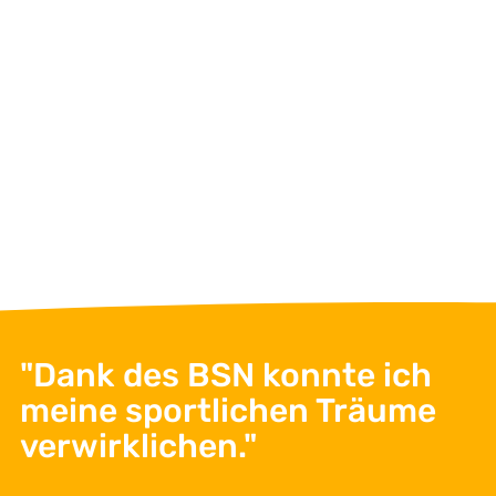
Dagmar Dabrat
Office Management
+49 511 592 991 90
info@bsn-ev.de
Jetzt Nachricht schreiben
"Dank des BSN konnte ich
meine sportlichen Träume
verwirklichen."