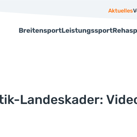
Aktuelles
V
Breitensport
Leistungssport
Rehasp
tik-Landeskader: Vide