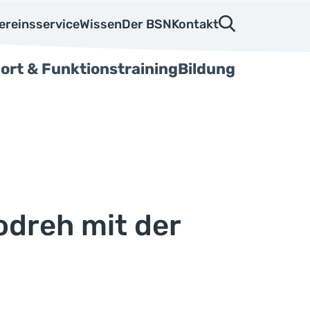
ereinsservice
Wissen
Der BSN
Kontakt
ort & Funktionstraining
Bildung
odreh mit der