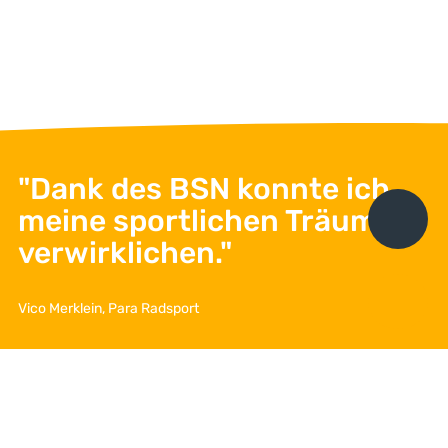
"Dank des BSN konnte ich
meine sportlichen Träume
verwirklichen."
Abs
Vico Merklein, Para Radsport
I