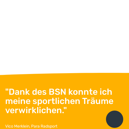
Dagmar Dabrat
Office Management
+49 511 592 991 90
info@bsn-ev.de
Jetzt Nachricht schreiben
"Dank des BSN konnte ich
meine sportlichen Träume
verwirklichen."
Vico Merklein, Para Radsport